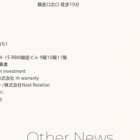
 徒歩10分
含む)
4-15 RBM銀座ビル 9階10階11階
e事業
nvestment
rh warranty
ext Relation
c.
p
Other News