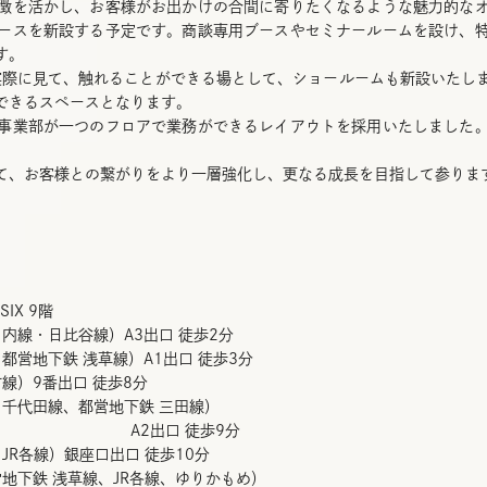
徴を活かし、お客様がお出かけの合間に寄りたくなるような魅力的な
ースを新設する予定です。商談専用ブースやセミナールームを設け、
す。
を実際に見て、触れることができる場として、ショールームも新設いたし
できるスペースとなります。
事業部が一つのフロアで業務ができるレイアウトを採用いたしました
て、お客様との繋がりをより一層強化し、更なる成長を目指して参りま
IX 9階
内線・日比谷線）A3出口 徒歩2分
下鉄 浅草線）A1出口 徒歩3分
9番出口 徒歩8分
田線、都営地下鉄 三田線）
徒歩9分
線）銀座口出口 徒歩10分
鉄 浅草線、JR各線、ゆりかもめ）