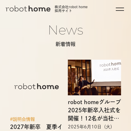
株式会社robot home
採用サイト
News
新着情報
robot homeグループ
2025年新卒入社式を
開催！12名が当社の
#説明会情報
ミッションを叶える
2027年新卒 夏季イ
2025年6月10日（火）